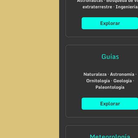
Astronautas · Búsqueda de v
extraterrestre · Ingeniería
Explorar
Guías
Naturaleza · Astronomía ·
Ornitología · Geología ·
Paleontología
Explorar
Meteorología