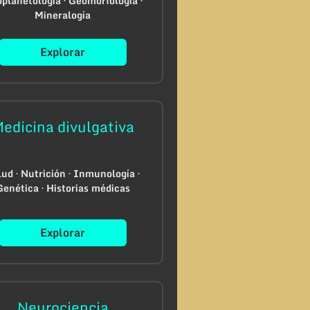
planetología · Geomorfología ·
Mineralogía
Explorar
edicina divulgativa
ud · Nutrición · Inmunología ·
Genética · Historias médicas
Explorar
Neurociencia