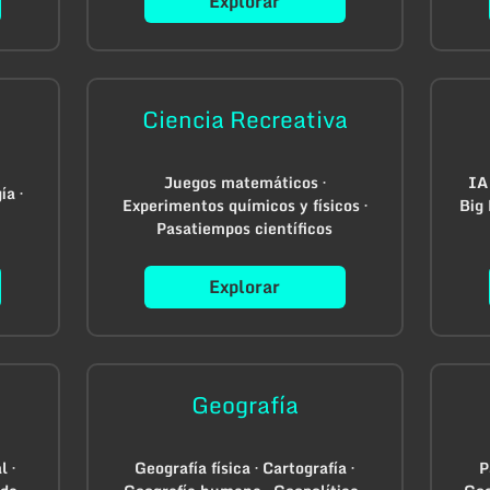
Explorar
Ciencia Recreativa
Juegos matemáticos ·
IA
ía ·
Experimentos químicos y físicos ·
Big 
Pasatiempos científicos
Explorar
Geografía
l ·
Geografía física · Cartografía ·
P