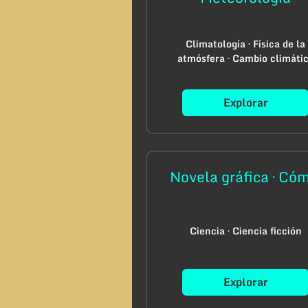
Climatología · Física de la
atmósfera · Cambio climáti
Explorar
Novela gráfica · Cóm
Ciencia · Ciencia ficción
Explorar