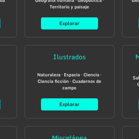
ida
Geografía humana · Geopolítica ·
Geo
Territorio y paisaje
Explorar
Ilustrados
M
Naturaleza · Espacio · Ciencia ·
Sal
Ciencia ficción · Cuadernos de
campo
Explorar
Miscelánea