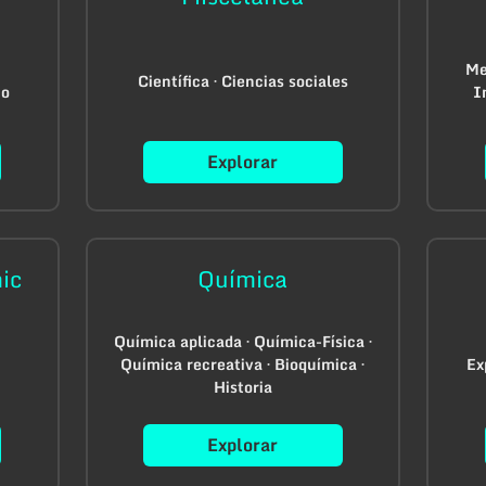
Me
Científica · Ciencias sociales
co
I
Explorar
ic
Química
Química aplicada · Química-Física ·
Química recreativa · Bioquímica ·
Ex
Historia
Explorar