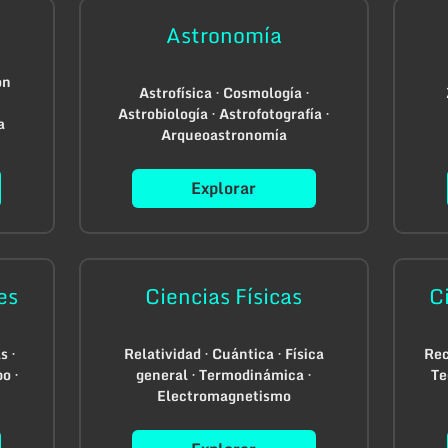
Astronomía
ón
Astrofísica · Cosmología ·
Astrobiología · Astrofotografía ·
a
Arqueoastronomía
Explorar
es
Ciencias Físicas
C
s ·
Relatividad · Cuántica · Física
Rec
o ·
general · Termodinámica ·
Te
Electromagnetismo