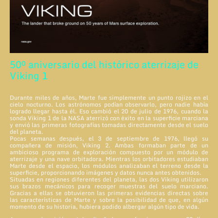
50º aniversario del histórico aterrizaje de
Viking 1
Durante miles de años, Marte fue simplemente un punto rojizo en el
cielo nocturno. Los astrónomos podían observarlo, pero nadie había
logrado llegar hasta él. Eso cambió el 20 de julio de 1976, cuando la
sonda Viking 1 de la NASA aterrizó con éxito en la superficie marciana
y envió las primeras fotografías tomadas directamente desde el suelo
del planeta.
Pocas semanas después, el 3 de septiembre de 1976, llegó su
compañera de misión, Viking 2. Ambas formaban parte de un
ambicioso programa de exploración compuesto por un módulo de
aterrizaje y una nave orbitadora. Mientras los orbitadores estudiaban
Marte desde el espacio, los módulos analizaban el terreno desde la
superficie, proporcionando imágenes y datos nunca antes obtenidos.
Situadas en regiones diferentes del planeta, las dos Viking utilizaron
sus brazos mecánicos para recoger muestras del suelo marciano.
Gracias a ellas se obtuvieron las primeras evidencias directas sobre
las características de Marte y sobre la posibilidad de que, en algún
momento de su historia, hubiera podido albergar algún tipo de vida.