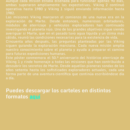
Aunque cada misión estaba diseñada para funcionar apenas 90 días,
ambas superaron ampliamente las expectativas. Viking 2 continuó
operativa hasta 1980 y Viking 1 siguió enviando información hasta
1982.
Las misiones Viking marcaron el comienzo de una nueva era en la
exploración de Marte. Desde entonces, numerosos orbitadores,
módulos de aterrizaje y vehículos exploradores han continuado
investigando el planeta rojo. Uno de los grandes objetivos sigue siendo
averiguar si Marte, que en el pasado tuvo agua líquida y un clima más
cálido, reunió las condiciones necesarias para la existencia de vida.
Cincuenta años después, las preguntas planteadas por las Viking
siguen guiando la exploración marciana. Cada nueva misión amplía
nuestro conocimiento sobre el planeta y ayuda a preparar el camino
para futuras expediciones humanas.
Este póster conmemora el 50.º aniversario del histórico aterrizaje de
Viking 1 y rinde homenaje a todas las misiones que han contribuido a
descubrir los secretos de Marte. Desde aquellas pioneras sondas de los
años setenta hasta los sofisticados exploradores actuales, cada una
forma parte de una aventura científica que continúa escribiéndose día
a día.
Puedes descargar los carteles en distintos
formatos
aquí